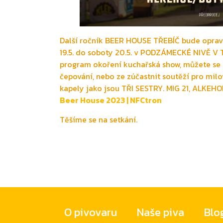
Další ročník BEER HOUSE TŘEBÍČ bude oprav
19.5. do soboty 20.5. v PODZÁMECKÉ NIVĚ V TŘ
program okoření kuchařská show, můžete se n
čepování, nebo ze zúčastnit soutěží pro mil
kapely jako jsou TŘI SESTRY. MIG 21, ALKEH
Beer House 2023 | NFCtron
Těšíme se na setkání.
O pivovaru
Naše piva
Blo