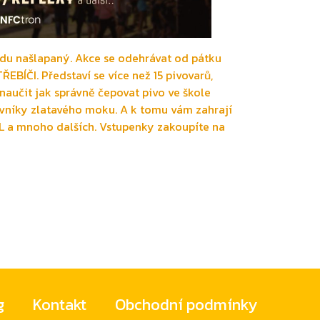
du našlapaný. Akce se odehrávat od pátku
EBÍČI. Představí se více než 15 pivovarů,
aučit jak správně čepovat pivo ve škole
ovníky zlatavého moku. A k tomu vám zahrají
OL a mnoho dalších. Vstupenky zakoupíte na
g
Kontakt
Obchodní podmínky