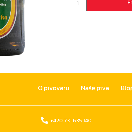
P
O pivovaru
Naše piva
Blo
+420 731 635 140