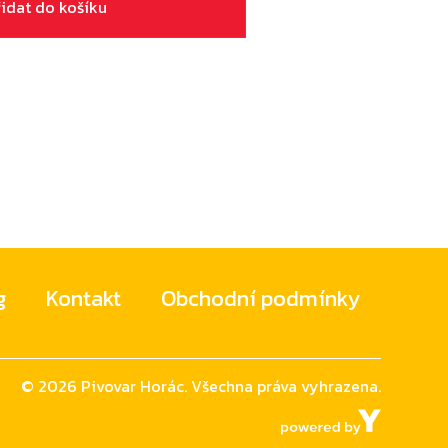
řidat do košíku
g
Kontakt
Obchodní podmínky
©
2026
Pivovar Horác. Všechna práva vyhrazena.