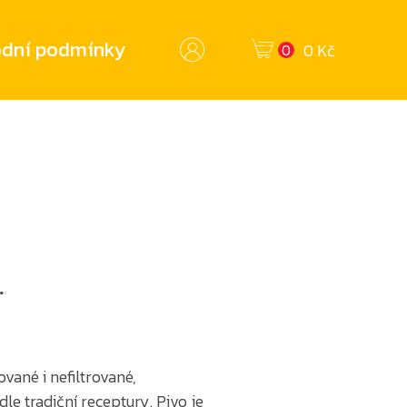
dní podmínky
0 Kč
0
°
rované i nefiltrované,
le tradiční receptury. Pivo je