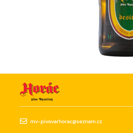
mv-pivovarhorac@seznam.cz