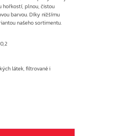
hořkostí, plnou, čistou
ovou barvou. Díky nižšímu
riantou našeho sortimentu.
10,2
ch látek, filtrované i