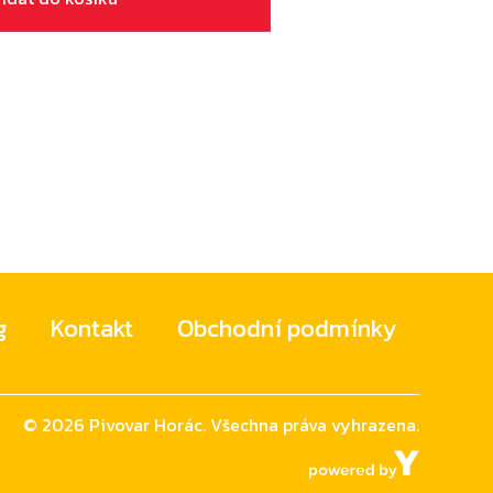
g
Kontakt
Obchodní podmínky
©
2026
Pivovar Horác. Všechna práva vyhrazena.