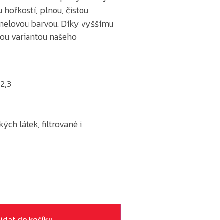
hořkostí, plnou, čistou
amelovou barvou. Díky vyššímu
ou variantou našeho
2,3
ch látek, filtrované i
řidat do košíku