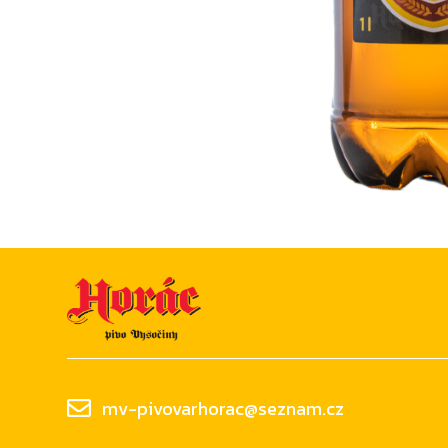
mv-pivovarhorac@seznam.cz