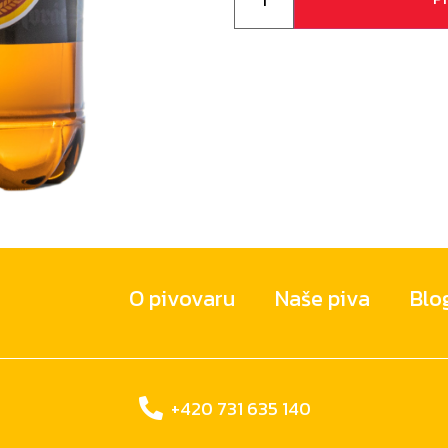
O pivovaru
Naše piva
Blo
+420 731 635 140