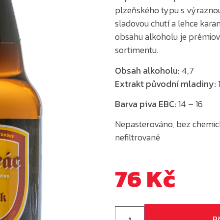
plzeňského typu s výraznou 
sladovou chutí a lehce kar
obsahu alkoholu je prémiov
sortimentu.
Obsah alkoholu:
4,7
Extrakt původní mladiny:
1
Barva piva EBC:
14 – 16
Nepasterováno, bez chemický
nefiltrované
76
Kč
P