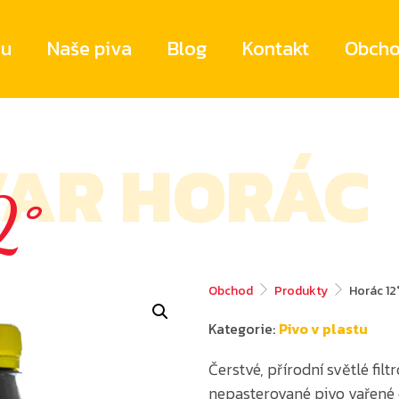
ru
Naše piva
Blog
Kontakt
Obcho
VAR HORÁC
2°
Obchod
Produkty
Horác 12
Kategorie:
Pivo v plastu
Čerstvé, přírodní světlé filt
nepasterované pivo vařené d