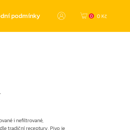
dní podmínky
0 Kč
0
°
rované i nefiltrované,
le tradiční receptury. Pivo je