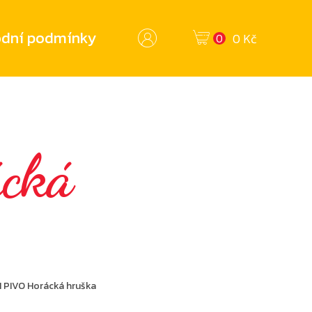
dní podmínky
0 Kč
0
cká
 PIVO Horácká hruška