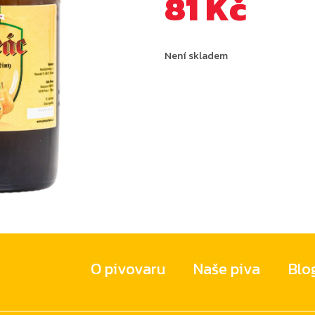
81
Kč
Není skladem
O pivovaru
Naše piva
Blo