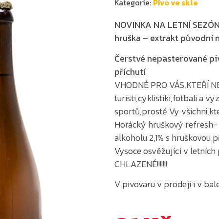
Kategorie:
Pivo ve skle
NOVINKA NA LETNÍ SEZÓN
hruška –
extrakt původní 
Čerstvé nepasterované pi
příchutí
VHODNÉ PRO VÁS,KTEŘÍ N
turisti,cyklistiki,fotbali a 
sportů,prostě Vy všichni,kt
Horácký hruškový refresh-
alkoholu 2,1% s hruškovou p
Vysoce osvěžující v letníc
CHLAZENÉ!!!!!!!
V pivovaru v prodeji i v bale