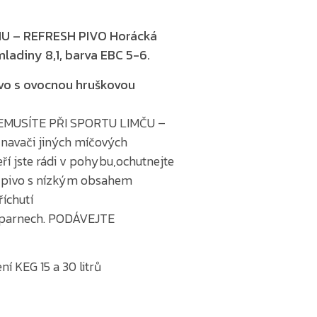
U – REFRESH PIVO Horácká
mladiny 8,1,
barva EBC 5-6.
vo s ovocnou hruškovou
EMUSÍTE PŘI SPORTU LIMČU –
vyznavači jiných míčových
eří jste rádi v pohybu,ochutnejte
 pivo s nízkým obsahem
říchutí
h parnech. PODÁVEJTE
ní KEG 15 a 30 litrů